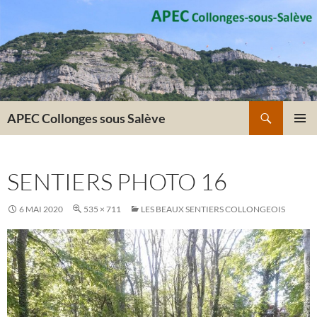
Recherche
APEC Collonges sous Salève
ALLER
MENU
AU
PRINCI
CONTENU
SENTIERS PHOTO 16
6 MAI 2020
535 × 711
LES BEAUX SENTIERS COLLONGEOIS