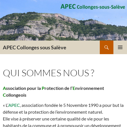
Recherche
APEC Collonges sous Salève
ALLER
MENU
AU
PRINCI
CONTENU
QUI SOMMES NOUS ?
A
ssociation pour la
P
rotection de l’
E
nvironnement
C
ollongeois
« L’
APEC
, association fondée le 5 Novembre 1990 a pour but la
défense et la protection de l’environnement naturel.
Elle vise à préserver une certaine qualité de vie pour les
habitants de la commune et à promouvoir un développement