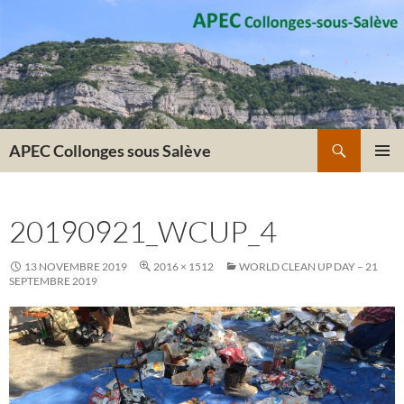
Recherche
APEC Collonges sous Salève
ALLER
MENU
AU
PRINCI
CONTENU
20190921_WCUP_4
13 NOVEMBRE 2019
2016 × 1512
WORLD CLEAN UP DAY – 21
SEPTEMBRE 2019