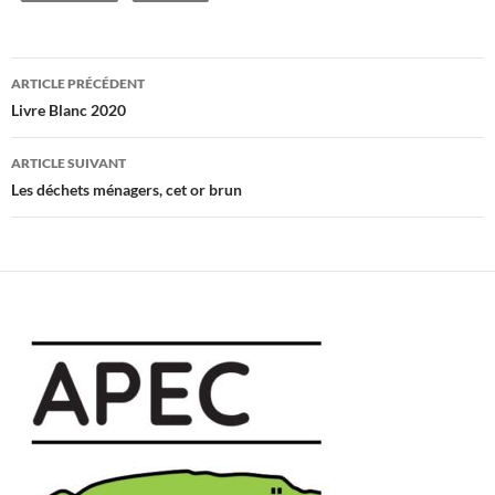
Navigation
ARTICLE PRÉCÉDENT
des
Livre Blanc 2020
articles
ARTICLE SUIVANT
Les déchets ménagers, cet or brun