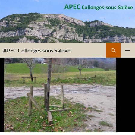
Recherche
APEC Collonges sous Salève
ALLER
MENU
AU
PRINCI
CONTENU