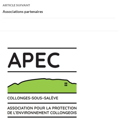
articles
ARTICLE SUIVANT
Associations partenaires