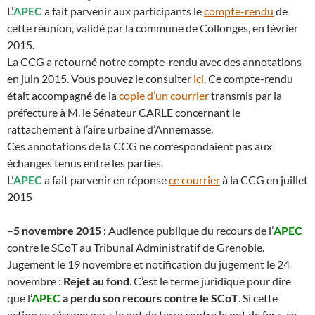
L’
APEC
a fait parvenir aux participants le
compte-rendu
de
cette réunion, validé par la commune de Collonges, en février
2015.
La CCG a retourné notre compte-rendu avec des annotations
en juin 2015. Vous pouvez le consulter
ici
. Ce compte-rendu
était accompagné de la
copie d’un courrier
transmis par la
préfecture à M. le Sénateur CARLE concernant le
rattachement à l’aire urbaine d’Annemasse.
Ces annotations de la CCG ne correspondaient pas aux
échanges tenus entre les parties.
L’
APEC
a fait parvenir en réponse
ce courrier
à la CCG en juillet
2015
–
5 novembre 2015 :
Audience publique du recours de l’
APEC
contre le SCoT au Tribunal Administratif de Grenoble.
Jugement le 19 novembre et notification du jugement le 24
novembre :
Rejet au fond
. C’est le terme juridique pour dire
que l
’
APEC
a perdu son recours contre le SCoT
. Si cette
action se résume par « le pot de terre contre le pot de fer », ce