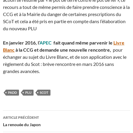
recours a tout de même permis de faire prendre conscience à la
CCG et à la Mairie du danger de certaines prescriptions du
SCoT et cela a été pris en partie en compte dans l’élaboration
du nouveau PLU
En janvier 2016, l’
APEC
fait quand même parvenir le
Livre
Blanc
à la CCG et demande une nouvelle rencontre,
pour
échanger au sujet du Livre Blanc, et de son application avec le
règlement du Scot : brève rencontre en mars 2016 sans
grandes avancées.
PADD
PLU
SCOT
Navigation
ARTICLE PRÉCÉDENT
des
La renouée du Japon