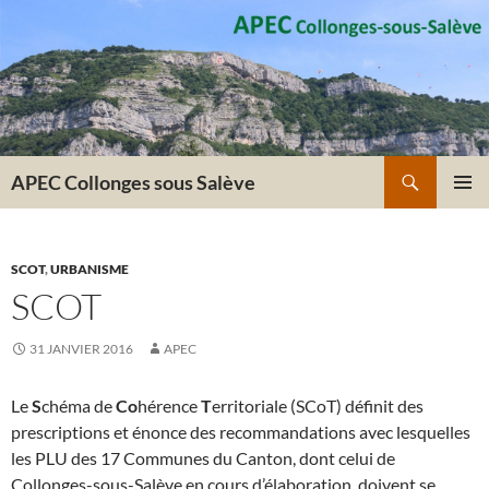
Recherche
APEC Collonges sous Salève
ALLER
MENU
AU
PRINCI
CONTENU
SCOT
,
URBANISME
SCOT
31 JANVIER 2016
APEC
Le
S
chéma de
Co
hérence
T
erritoriale (SCoT) définit des
prescriptions et énonce des recommandations avec lesquelles
les PLU des 17 Communes du Canton, dont celui de
Collonges-sous-Salève en cours d’élaboration, doivent se